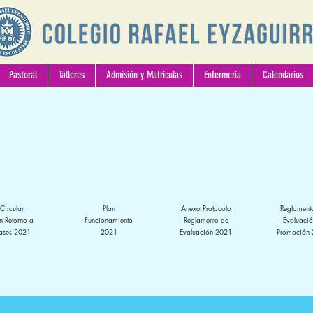
Pastoral
Talleres
Admisión y Matriculas
Enfermeria
Calendarios
Circular
Plan
Anexo Protocolo
Reglament
n Retorno a
Funcionamiento
Reglamento de
Evaluació
ases 2021
2021
Evaluación 2021
Promoción