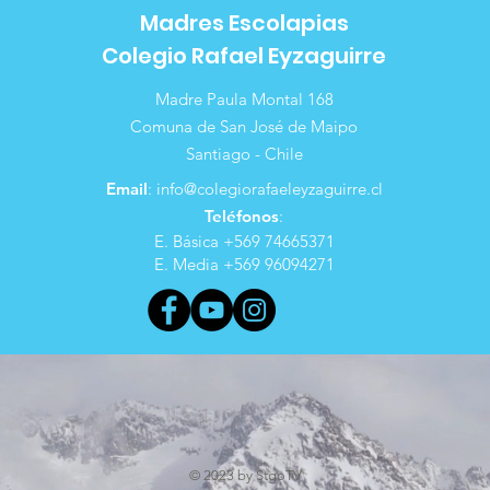
Madres Escolapias
Colegio Rafael Eyzaguirre
Madre Paula Montal 168
Comuna de San José de Maipo
Santiago - Chile
Email
:
info@colegiorafaeleyzaguirre.cl
Teléfonos
:
E. Básica +569 74665371
E. Media +569 96094271
© 2023 by StgoTV