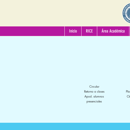
Inicio
RICE
Área Académica
Circular
Retorno a clases
Pla
Apod. alumnos
Cl
presenciales