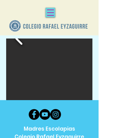
Madres Escolapias
Colegio Rafael Eyzaguirre